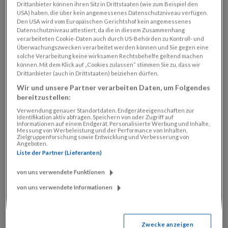
Abo-Vorteile
Drittanbieter können ihren Sitz in Drittstaaten (wie zum Beispiel den
USA) haben, die über kein angemessenes Datenschutzniveau verfügen.
Den USA wird vom Europäischen Gerichtshof kein angemessenes
KATEGORIEN
Datenschutzniveau attestiert, da die in diesem Zusammenhang
verarbeiteten Cookie-Daten auch durch US-Behörden zu Kontroll- und
Überwachungszwecken verarbeitet werden können und Sie gegen eine
solche Verarbeitung keine wirksamen Rechtsbehelfe geltend machen
Allgemein
können. Mit dem Klick auf „Cookies zulassen“ stimmen Sie zu, dass wir
Drittanbieter (auch in Drittstaaten) beiziehen dürfen.
SEITE
Wir und unsere Partner verarbeiten Daten, um Folgendes
bereitzustellen:
Verwendung genauer Standortdaten. Endgeräteeigenschaften zur
2 Wochen kostenlos SN lesen
Identifikation aktiv abfragen. Speichern von oder Zugriff auf
Informationen auf einem Endgerät. Personalisierte Werbung und Inhalte,
Abo Service
Messung von Werbeleistung und der Performance von Inhalten,
Zielgruppenforschung sowie Entwicklung und Verbesserung von
Lieferunterbrechung
Angeboten.
Liste der Partner (Lieferanten)
Nachsendung
von uns verwendete Funktionen
Papierlose SN-Rechnung
von uns verwendete Informationen
SN-Abo per Bankeinzug bezahlen
Umzugsservice
Zustellreklamation
Zwecke anzeigen