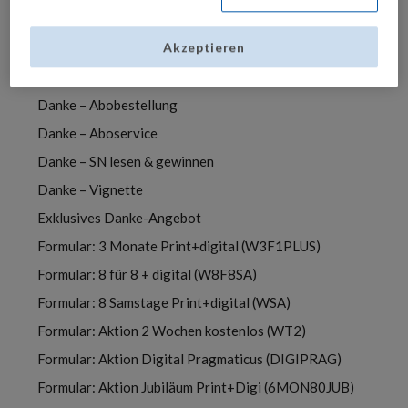
Abo Übersicht
Akzeptieren
Abo Vorteile
Danke
Danke – Abobestellung
Danke – Aboservice
Danke – SN lesen & gewinnen
Danke – Vignette
Exklusives Danke-Angebot
Formular: 3 Monate Print+digital (W3F1PLUS)
Formular: 8 für 8 + digital (W8F8SA)
Formular: 8 Samstage Print+digital (WSA)
Formular: Aktion 2 Wochen kostenlos (WT2)
Formular: Aktion Digital Pragmaticus (DIGIPRAG)
Formular: Aktion Jubiläum Print+Digi (6MON80JUB)