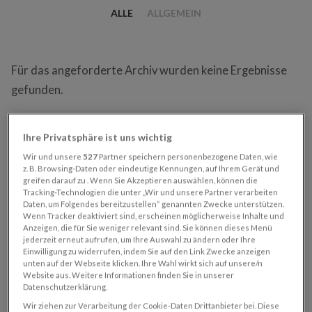
ALLE
ALLGEMEIN
Für das angeforderte Archiv wurden keine Ergebnisse
gefunden.
Zurück
oder verwende die untenstehende Sitemap:
Ihre Privatsphäre ist uns wichtig
Wir und unsere
527
Partner speichern personenbezogene Daten, wie
HAUPTNAVIGATION
z. B. Browsing-Daten oder eindeutige Kennungen, auf Ihrem Gerät und
greifen darauf zu . Wenn Sie Akzeptieren auswählen, können die
Tracking-Technologien die unter „Wir und unsere Partner verarbeiten
Daten, um Folgendes bereitzustellen“ genannten Zwecke unterstützen.
SN-Printabo
Wenn Tracker deaktiviert sind, erscheinen möglicherweise Inhalte und
Anzeigen, die für Sie weniger relevant sind. Sie können dieses Menü
SN-Digitalabo
jederzeit erneut aufrufen, um Ihre Auswahl zu ändern oder Ihre
SN Print + Digitalabo
Einwilligung zu widerrufen, indem Sie auf den Link Zwecke anzeigen
unten auf der Webseite klicken. Ihre Wahl wirkt sich auf unsere/n
Regionalabo
Website aus. Weitere Informationen finden Sie in unserer
Datenschutzerklärung.
Abo-Service
Wir ziehen zur Verarbeitung der Cookie-Daten Drittanbieter bei. Diese