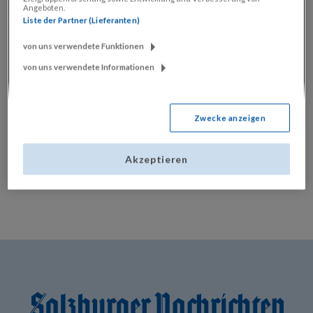
Angeboten.
abo@sn.at
Liste der Partner (Lieferanten)
Sie
+43 662
von uns verwendete Funktionen
haben
8373
von uns verwendete Informationen
Fragen
222
zu Ihrem
Konditionen
SN-Abo?
Zwecke anzeigen
Akzeptieren