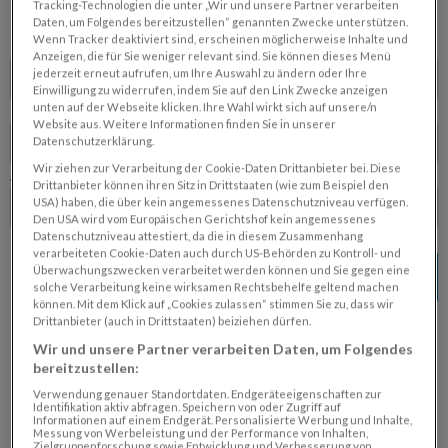
ZUSTELLREKLAMATION
Tracking-Technologien die unter „Wir und unsere Partner verarbeiten
Daten, um Folgendes bereitzustellen“ genannten Zwecke unterstützen.
Wenn Tracker deaktiviert sind, erscheinen möglicherweise Inhalte und
Reklamationszeitraum von*
Anzeigen, die für Sie weniger relevant sind. Sie können dieses Menü
jederzeit erneut aufrufen, um Ihre Auswahl zu ändern oder Ihre
Einwilligung zu widerrufen, indem Sie auf den Link Zwecke anzeigen
unten auf der Webseite klicken. Ihre Wahl wirkt sich auf unsere/n
bis*
Website aus. Weitere Informationen finden Sie in unserer
Datenschutzerklärung.
Wir ziehen zur Verarbeitung der Cookie-Daten Drittanbieter bei. Diese
Abo-Typ (Pflichtfeld)
Drittanbieter können ihren Sitz in Drittstaaten (wie zum Beispiel den
USA) haben, die über kein angemessenes Datenschutzniveau verfügen.
Den USA wird vom Europäischen Gerichtshof kein angemessenes
Datenschutzniveau attestiert, da die in diesem Zusammenhang
verarbeiteten Cookie-Daten auch durch US-Behörden zu Kontroll- und
Überwachungszwecken verarbeitet werden können und Sie gegen eine
Weiter
solche Verarbeitung keine wirksamen Rechtsbehelfe geltend machen
können. Mit dem Klick auf „Cookies zulassen“ stimmen Sie zu, dass wir
Drittanbieter (auch in Drittstaaten) beiziehen dürfen.
Wir und unsere Partner verarbeiten Daten, um Folgendes
bereitzustellen:
Verwendung genauer Standortdaten. Endgeräteeigenschaften zur
Identifikation aktiv abfragen. Speichern von oder Zugriff auf
Informationen auf einem Endgerät. Personalisierte Werbung und Inhalte,
Messung von Werbeleistung und der Performance von Inhalten,
Zielgruppenforschung sowie Entwicklung und Verbesserung von