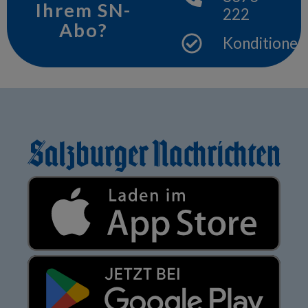
Ihrem SN-
222
Abo?
Konditionen