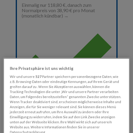
Ihre Privatsphäre ist uns wichtig
Wir und unsere
527
Partner speichern personenbezogene Daten, wie
z. B. Browsing-Daten oder eindeutige Kennungen, auf Ihrem Gerät und
greifen darauf zu . Wenn Sie Akzeptieren auswählen, können die
Tracking-Technologien die unter „Wir und unsere Partner verarbeiten
Daten, um Folgendes bereitzustellen“ genannten Zwecke unterstützen.
Wenn Tracker deaktiviert sind, erscheinen möglicherweise Inhalte und
Anzeigen, die für Sie weniger relevant sind. Sie können dieses Menü
jederzeit erneut aufrufen, um Ihre Auswahl zu ändern oder Ihre
Einwilligung zu widerrufen, indem Sie auf den Link Zwecke anzeigen
unten auf der Webseite klicken. Ihre Wahl wirkt sich auf unsere/n
Website aus. Weitere Informationen finden Sie in unserer
Datenschutzerklärung.