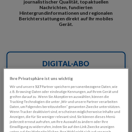
journalistischer Qualität, topaktuellen
Nachrichten, fundierten
Hintergrundinformationen und regionalen
Berichterstattungen direkt auf Ihr mobiles
Gerät.
DIGITAL-ABO
3 MONATE GRATIS LESEN
Ihre Privatsphäre ist uns wichtig
Wir und unsere
527
Partner speichern personenbezogene Daten, wie
z. B. Browsing-Daten oder eindeutige Kennungen, auf Ihrem Gerät und
greifen darauf zu . Wenn Sie Akzeptieren auswählen, können die
Tracking-Technologien die unter „Wir und unsere Partner verarbeiten
Daten, um Folgendes bereitzustellen“ genannten Zwecke unterstützen.
Wenn Tracker deaktiviert sind, erscheinen möglicherweise Inhalte und
Anzeigen, die für Sie weniger relevant sind. Sie können dieses Menü
jederzeit erneut aufrufen, um Ihre Auswahl zu ändern oder Ihre
Einwilligung zu widerrufen, indem Sie auf den Link Zwecke anzeigen
unten auf der Webseite klicken. Ihre Wahl wirkt sich auf unsere/n