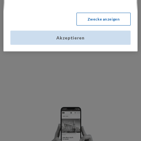
Monaten wurden die SN nicht im Abo in
meinem Haushalt bzw. an meine Adresse
bezogen.
Nach Ablauf der drei Monate wird
Zwecke anzeigen
das Abonnement automatisch beendet
. Diese
Aktion gilt nur im Inland und kann nicht auf
bestehende SN-Abonnements angerechnet
Akzeptieren
werden. Alle Informationen werden per Mail
verschickt.