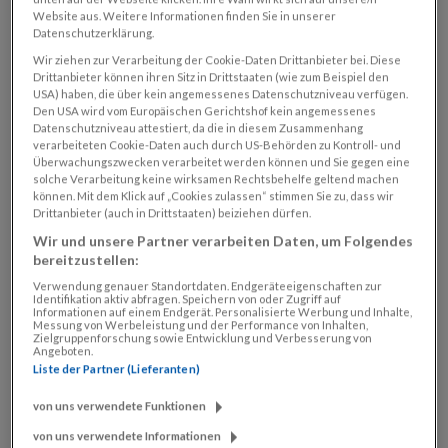
Website aus. Weitere Informationen finden Sie in unserer
Datenschutzerklärung.
©SN/Canva
Wir ziehen zur Verarbeitung der Cookie-Daten Drittanbieter bei. Diese
Drittanbieter können ihren Sitz in Drittstaaten (wie zum Beispiel den
Abo sichern
USA) haben, die über kein angemessenes Datenschutzniveau verfügen.
Den USA wird vom Europäischen Gerichtshof kein angemessenes
Ihre Vorteile:
Datenschutzniveau attestiert, da die in diesem Zusammenhang
3 Monate kostenloses Digital-Abo
verarbeiteten Cookie-Daten auch durch US-Behörden zu Kontroll- und
E-Paper in der SN-App schon ab 20:00 Uhr am
Überwachungszwecken verarbeitet werden können und Sie gegen eine
Vorabend
solche Verarbeitung keine wirksamen Rechtsbehelfe geltend machen
können. Mit dem Klick auf „Cookies zulassen“ stimmen Sie zu, dass wir
Alle SN-Plus-Artikel auf SN.at
Drittanbieter (auch in Drittstaaten) beiziehen dürfen.
Zugang zum SN-Archiv mit allen Ausgaben seit 1945
Wir und unsere Partner verarbeiten Daten, um Folgendes
Exklusiv für Mitglieder der Raiffeisen Bankengruppe
bereitzustellen:
Verwendung genauer Standortdaten. Endgeräteeigenschaften zur
Identifikation aktiv abfragen. Speichern von oder Zugriff auf
Informationen auf einem Endgerät. Personalisierte Werbung und Inhalte,
Messung von Werbeleistung und der Performance von Inhalten,
Zielgruppenforschung sowie Entwicklung und Verbesserung von
Angeboten.
Liste der Partner (Lieferanten)
KONDITIONEN:
von uns verwendete Funktionen
Es gelten die
AGB
und
Abobedingungen
der
„Salzburger Nachrichten“. In den letzten drei
von uns verwendete Informationen