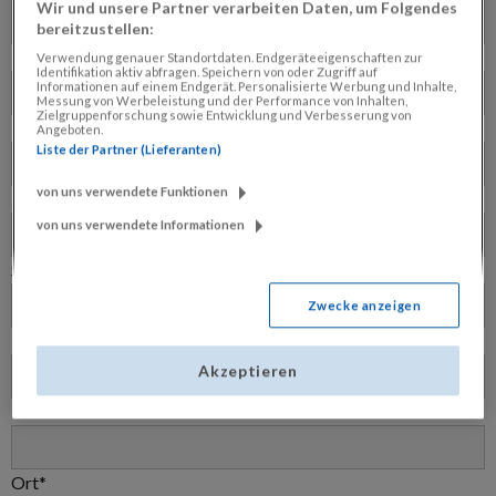
Wir und unsere Partner verarbeiten Daten, um Folgendes
bereitzustellen:
Nachname*
Verwendung genauer Standortdaten. Endgeräteeigenschaften zur
Identifikation aktiv abfragen. Speichern von oder Zugriff auf
Informationen auf einem Endgerät. Personalisierte Werbung und Inhalte,
Messung von Werbeleistung und der Performance von Inhalten,
Zielgruppenforschung sowie Entwicklung und Verbesserung von
Firma/Hotel (optional)
Angeboten.
Liste der Partner (Lieferanten)
von uns verwendete Funktionen
zu Handen (optional)
von uns verwendete Informationen
Straße*
Zwecke anzeigen
Hausnummer
Akzeptieren
PLZ*
Ort*