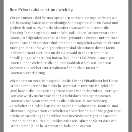
Ihre Privatsphäre ist uns wichtig
Wir und unsere
525
Partner speichern personenbezogene Daten, wie
z. B. Browsing-Daten oder eindeutige Kennungen, auf Ihrem Gerät und
NACHSENDUNGEN „URLAUBSSERVICE“
greifen darauf zu . Wenn Sie Akzeptieren auswählen, können die
Tracking-Technologien die unter „Wir und unsere Partner verarbeiten
Bitte beachten Sie, dass eine gewünschte Änderung zur
Daten, um Folgendes bereitzustellen“ genannten Zwecke unterstützen.
Wenn Tracker deaktiviert sind, erscheinen möglicherweise Inhalte und
Lieferung frühestens zwei volle Werktage (Mo-Fr) nach
Anzeigen, die für Sie weniger relevant sind. Sie können dieses Menü
erfolgter Bearbeitung durch unser Service-Center aktiv
jederzeit erneut aufrufen, um Ihre Auswahl zu ändern oder Ihre
Einwilligung zu widerrufen, indem Sie auf den Link Zwecke anzeigen
werden kann.
unten auf der Webseite klicken. Ihre Wahl wirkt sich auf unsere/n
Website aus. Weitere Informationen finden Sie in unserer
Nachsendung von*
Datenschutzerklärung.
Wir ziehen zur Verarbeitung der Cookie-Daten Drittanbieter bei. Diese
Drittanbieter können ihren Sitz in Drittstaaten (wie zum Beispiel den
bis*
USA) haben, die über kein angemessenes Datenschutzniveau verfügen.
Den USA wird vom Europäischen Gerichtshof kein angemessenes
Datenschutzniveau attestiert, da die in diesem Zusammenhang
verarbeiteten Cookie-Daten auch durch US-Behörden zu Kontroll- und
Überwachungszwecken verarbeitet werden können und Sie gegen eine
GEWÜNSCHTE NACHSENDEADRESSE
solche Verarbeitung keine wirksamen Rechtsbehelfe geltend machen
können. Mit dem Klick auf „Cookies zulassen“ stimmen Sie zu, dass wir
Drittanbieter (auch in Drittstaaten) beiziehen dürfen.
Vorname*