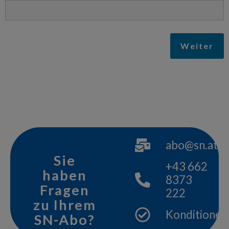
Weiter
abo@sn.at
Sie
+43 662
haben
8373
Fragen
222
zu Ihrem
Konditionen
SN-Abo?