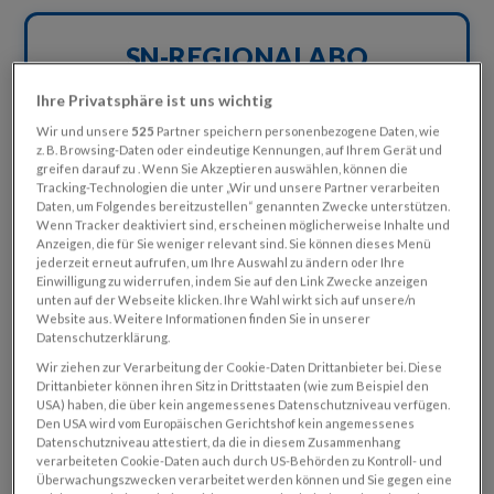
SN-REGIONALABO
4 WOCHEN LANG GRATIS
Ihre Privatsphäre ist uns wichtig
Wir und unsere
525
Partner speichern personenbezogene Daten, wie
z. B. Browsing-Daten oder eindeutige Kennungen, auf Ihrem Gerät und
greifen darauf zu . Wenn Sie Akzeptieren auswählen, können die
Tracking-Technologien die unter „Wir und unsere Partner verarbeiten
Daten, um Folgendes bereitzustellen“ genannten Zwecke unterstützen.
Wenn Tracker deaktiviert sind, erscheinen möglicherweise Inhalte und
Anzeigen, die für Sie weniger relevant sind. Sie können dieses Menü
jederzeit erneut aufrufen, um Ihre Auswahl zu ändern oder Ihre
Einwilligung zu widerrufen, indem Sie auf den Link Zwecke anzeigen
unten auf der Webseite klicken. Ihre Wahl wirkt sich auf unsere/n
Website aus. Weitere Informationen finden Sie in unserer
Datenschutzerklärung.
Wir ziehen zur Verarbeitung der Cookie-Daten Drittanbieter bei. Diese
Drittanbieter können ihren Sitz in Drittstaaten (wie zum Beispiel den
Abo sichern
USA) haben, die über kein angemessenes Datenschutzniveau verfügen.
Den USA wird vom Europäischen Gerichtshof kein angemessenes
Ihre Vorteile:
Datenschutzniveau attestiert, da die in diesem Zusammenhang
Donnerstags-Abo inkl. Digitalabo
verarbeiteten Cookie-Daten auch durch US-Behörden zu Kontroll- und
Jetzt 4 Wochen lang gratis
Überwachungszwecken verarbeitet werden können und Sie gegen eine