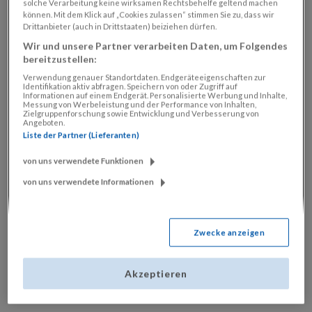
Ihre Bezirksausgabe der "Salzburger Woche"
solche Verarbeitung keine wirksamen Rechtsbehelfe geltend machen
können. Mit dem Klick auf „Cookies zulassen“ stimmen Sie zu, dass wir
Drittanbieter (auch in Drittstaaten) beiziehen dürfen.
Wir und unsere Partner verarbeiten Daten, um Folgendes
bereitzustellen:
Verwendung genauer Standortdaten. Endgeräteeigenschaften zur
Identifikation aktiv abfragen. Speichern von oder Zugriff auf
KONDITIONEN:
Informationen auf einem Endgerät. Personalisierte Werbung und Inhalte,
Messung von Werbeleistung und der Performance von Inhalten,
Zielgruppenforschung sowie Entwicklung und Verbesserung von
Es gelten die
AGB
und
Abobedingungen
der
Angeboten.
„Salzburger Nachrichten“. Diese Aktion gilt nur
Liste der Partner (Lieferanten)
im Inland und kann nicht auf bestehende SN-
Abonnements angerechnet werden. Alle
von uns verwendete Funktionen
Informationen werden per Mail verschickt. Ich
von uns verwendete Informationen
stimme der Speicherung meiner Daten zu
sowie, bis auf jederzeitigen Widerruf, über
weitere Aktionen der SN verständigt zu
werden. Abonnement endet automatisch nach
Zwecke anzeigen
4 Wochen. Angebot gültig bis zum
31.12.2025.
Akzeptieren