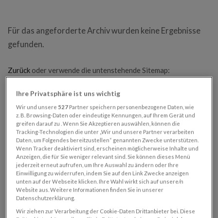
Für das angeforderte Archiv wurden keine Ergebnisse
gefunden.
Zurück
oder verwende die untenstehende Sitemap:
Ihre Privatsphäre ist uns wichtig
HAUPTNAVIGATION
Wir und unsere
527
Partner speichern personenbezogene Daten, wie
z. B. Browsing-Daten oder eindeutige Kennungen, auf Ihrem Gerät und
greifen darauf zu . Wenn Sie Akzeptieren auswählen, können die
SN-Printabo
Tracking-Technologien die unter „Wir und unsere Partner verarbeiten
Daten, um Folgendes bereitzustellen“ genannten Zwecke unterstützen.
SN-Digitalabo
Wenn Tracker deaktiviert sind, erscheinen möglicherweise Inhalte und
SN Print + Digitalabo
Anzeigen, die für Sie weniger relevant sind. Sie können dieses Menü
jederzeit erneut aufrufen, um Ihre Auswahl zu ändern oder Ihre
Regionalabo
Einwilligung zu widerrufen, indem Sie auf den Link Zwecke anzeigen
unten auf der Webseite klicken. Ihre Wahl wirkt sich auf unsere/n
Abo-Service
Website aus. Weitere Informationen finden Sie in unserer
Datenschutzerklärung.
Abo-Vorteile
Wir ziehen zur Verarbeitung der Cookie-Daten Drittanbieter bei. Diese