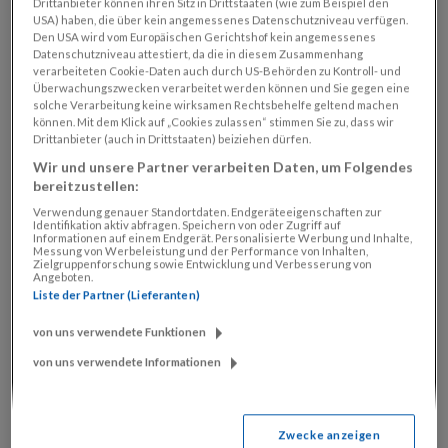
Drittanbieter können ihren Sitz in Drittstaaten (wie zum Beispiel den
KATEGORIEN
USA) haben, die über kein angemessenes Datenschutzniveau verfügen.
Den USA wird vom Europäischen Gerichtshof kein angemessenes
Datenschutzniveau attestiert, da die in diesem Zusammenhang
verarbeiteten Cookie-Daten auch durch US-Behörden zu Kontroll- und
Allgemein
Überwachungszwecken verarbeitet werden können und Sie gegen eine
solche Verarbeitung keine wirksamen Rechtsbehelfe geltend machen
können. Mit dem Klick auf „Cookies zulassen“ stimmen Sie zu, dass wir
SEITE
Drittanbieter (auch in Drittstaaten) beiziehen dürfen.
Wir und unsere Partner verarbeiten Daten, um Folgendes
2 Wochen kostenlos SN lesen
bereitzustellen:
Verwendung genauer Standortdaten. Endgeräteeigenschaften zur
Abo Service
Identifikation aktiv abfragen. Speichern von oder Zugriff auf
Informationen auf einem Endgerät. Personalisierte Werbung und Inhalte,
Lieferunterbrechung
Messung von Werbeleistung und der Performance von Inhalten,
Zielgruppenforschung sowie Entwicklung und Verbesserung von
Nachsendung
Angeboten.
Liste der Partner (Lieferanten)
Papierlose SN-Rechnung
von uns verwendete Funktionen
SN-Abo per Bankeinzug bezahlen
von uns verwendete Informationen
Umzugsservice
Zustellreklamation
Abo Übersicht
Zwecke anzeigen