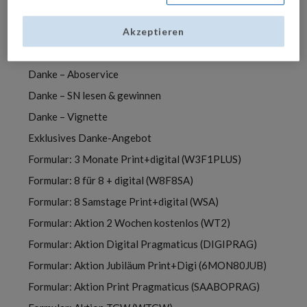
Abo Vorteile
Danke
Akzeptieren
Danke – Abobestellung
Danke – Aboservice
Danke – SN lesen & gewinnen
Danke – Vignette
Exklusives Danke-Angebot
Formular: 3 Monate Print+digital (W3F1PLUS)
Formular: 8 für 8 + digital (W8F8SA)
Formular: 8 Samstage Print+digital (WSA)
Formular: Aktion 2 Wochen kostenlos (WT2)
Formular: Aktion Digital Pragmaticus (DIGIPRAG)
Formular: Aktion Jubiläum Print+Digi (6MON80JUB)
Formular: Aktion Print Pragmaticus (SAABOPRAG)