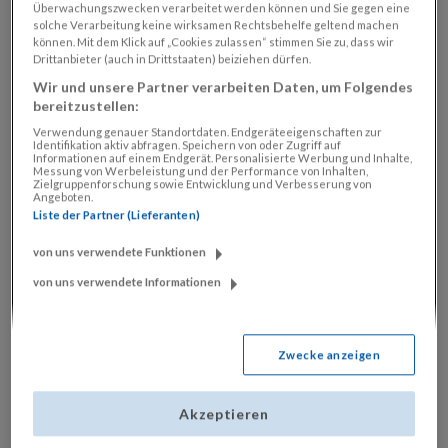
Überwachungszwecken verarbeitet werden können und Sie gegen eine
solche Verarbeitung keine wirksamen Rechtsbehelfe geltend machen
können. Mit dem Klick auf „Cookies zulassen“ stimmen Sie zu, dass wir
Drittanbieter (auch in Drittstaaten) beiziehen dürfen.
Wir und unsere Partner verarbeiten Daten, um Folgendes
bereitzustellen:
Abo-Vorteile
Verwendung genauer Standortdaten. Endgeräteeigenschaften zur
Identifikation aktiv abfragen. Speichern von oder Zugriff auf
Informationen auf einem Endgerät. Personalisierte Werbung und Inhalte,
Alle
Vorteile
auf
Messung von Werbeleistung und der Performance von Inhalten,
Zielgruppenforschung sowie Entwicklung und Verbesserung von
Angeboten.
einen Blick
Liste der Partner (Lieferanten)
von uns verwendete Funktionen
von uns verwendete Informationen
Entdecken Sie die attraktiven Vorteile der „Salzburger
Nachrichten“-Abonnements.
Zwecke anzeigen
Hier finden Sie alle Services und Vorzüge der
verschiedenen Abo-Varianten auf einen Blick.
Akzeptieren
Gleich entdecken