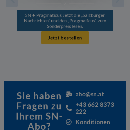
SN + Pragmaticus Jetzt die „Salzburger
Nachrichten“ und den „Pragmaticus“ zum
Sonderpreis lesen.
Jetzt bestellen
Sie haben
abo@sn.at
Fragen zu
+43 662 8373
222
Ihrem SN-
Konditionen
Abo?