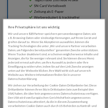
SN-Card Vorteilswelt
Zeitung als E-Paper
Werbereduziert & trackingfrei
Schnellere Ladezeiten
Ihre Privatsphäre ist uns wichtig
Monatlich kündbar
Wir und unsere
525
Partner speichern personenbezogene Daten, wie
z. B. Browsing-Daten oder eindeutige Kennungen, auf Ihrem Gerät und
Premium-Zugang zu SN
greifen darauf zu . Wenn Sie Akzeptieren auswählen, können die
Tracking-Technologien die unter „Wir und unsere Partner verarbeiten
Daten, um Folgendes bereitzustellen“ genannten Zwecke unterstützen.
Wenn Tracker deaktiviert sind, erscheinen möglicherweise Inhalte und
Anzeigen, die für Sie weniger relevant sind. Sie können dieses Menü
jederzeit erneut aufrufen, um Ihre Auswahl zu ändern oder Ihre
Einwilligung zu widerrufen, indem Sie auf den Link Zwecke anzeigen
unten auf der Webseite klicken. Ihre Wahl wirkt sich auf unsere/n
Website aus. Weitere Informationen finden Sie in unserer
Datenschutzerklärung.
Wir ziehen zur Verarbeitung der Cookie-Daten Drittanbieter bei. Diese
Drittanbieter können ihren Sitz in Drittstaaten (wie zum Beispiel den
USA) haben, die über kein angemessenes Datenschutzniveau verfügen.
Den USA wird vom Europäischen Gerichtshof kein angemessenes
Datenschutzniveau attestiert, da die in diesem Zusammenhang
verarbeiteten Cookie-Daten auch durch US-Behörden zu Kontroll- und