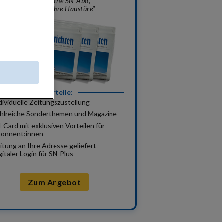
„Das klassische SN-Abo,
geliefert vor Ihre Haustüre"
Ihre Vorteile:
dividuelle Zeitungszustellung
hlreiche Sonderthemen und Magazine
-Card mit exklusiven Vorteilen für
onnent:innen
itung an Ihre Adresse geliefert
gitaler Login für SN-Plus
Zum Angebot