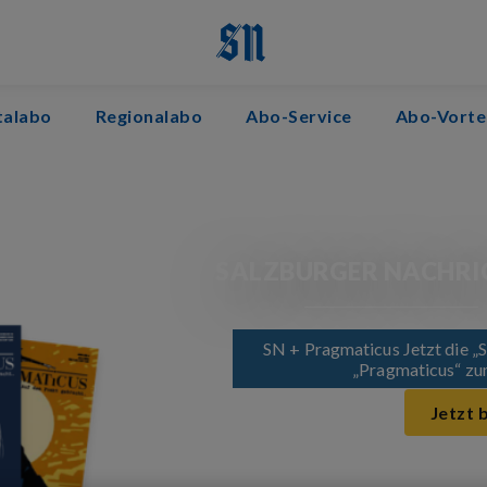
italabo
Regionalabo
Abo-Service
Abo-Vorte
SALZBURGER NACHRI
SN + Pragmaticus Jetzt die „
„Pragmaticus“ zum
Jetzt 