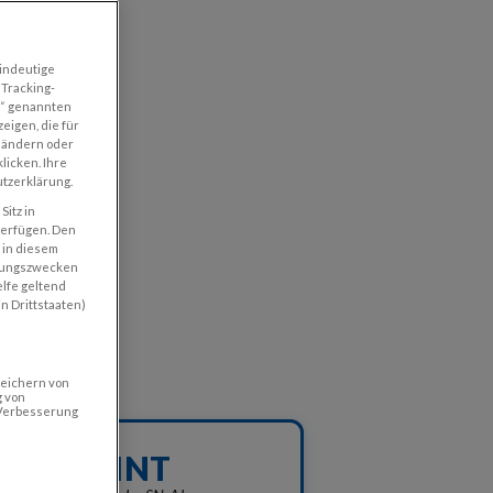
eindeutige
 Tracking-
n“ genannten
eigen, die für
u ändern oder
licken. Ihre
utzerklärung.
Sitz in
verfügen. Den
 in diesem
chungszwecken
lfe geltend
n Drittstaaten)
peichern von
g von
 Verbesserung
PRINT