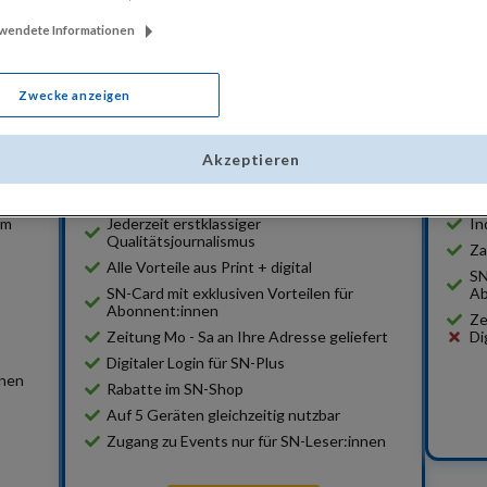
"Bestens informiert mit dem
SN Kombi-Abo"
rwendete Informationen
Zwecke anzeigen
Akzeptieren
Ihre Vorteile:
am
Jederzeit erstklassiger
In
Qualitätsjournalismus
Za
Alle Vorteile aus Print + digital
SN
SN-Card mit exklusiven Vorteilen für
Ab
Abonnent:innen
Ze
Zeitung Mo - Sa an Ihre Adresse geliefert
Di
Digitaler Login für SN-Plus
nnen
Rabatte im SN-Shop
Auf 5 Geräten gleichzeitig nutzbar
Zugang zu Events nur für SN-Leser:innen