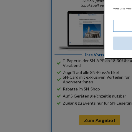
"Die SN jederzeit und
topaktuell verfügbar"
von uns ve
Ihre Vorteile:
E-Paper in der SN-APP ab 18:30 Uhr 
Vorabend
Zugriff auf alle SN-Plus-Artikel
SN-Card mit exklusiven Vorteilen für
Abonnent:innen
Rabatte im SN-Shop
Auf 5 Geräten gleichzeitig nutzbar
Zugang zu Events nur für SN-Leser:i
Zum Angebot