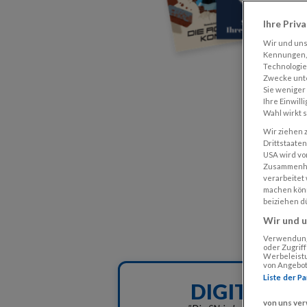
Ihre Priv
Wir und un
Kennungen, 
Technologie
Zwecke unte
Sie weniger
Ihre Einwill
Wahl wirkt 
Wir ziehen z
Drittstaate
USA wird vo
Zusammenha
verarbeitet
machen könne
beiziehen d
Wir und u
Verwendung 
oder Zugrif
Werbeleistu
von Angebot
Liste der P
DIGITAL
von uns ve