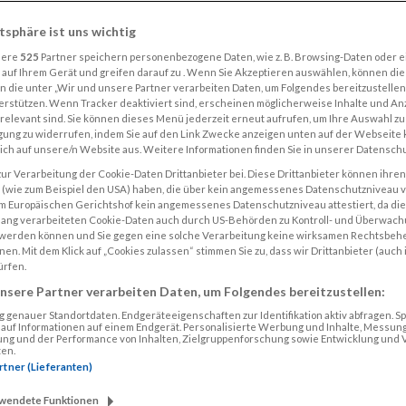
atsphäre ist uns wichtig
sere
525
Partner speichern personenbezogene Daten, wie z. B. Browsing-Daten oder 
auf Ihrem Gerät und greifen darauf zu . Wenn Sie Akzeptieren auswählen, können die
n die unter „Wir und unsere Partner verarbeiten Daten, um Folgendes bereitzustelle
rstützen. Wenn Tracker deaktiviert sind, erscheinen möglicherweise Inhalte und Anz
 relevant sind. Sie können dieses Menü jederzeit erneut aufrufen, um Ihre Auswahl z
igung zu widerrufen, indem Sie auf den Link Zwecke anzeigen unten auf der Webseite k
sich auf unsere/n Website aus. Weitere Informationen finden Sie in unserer Datensch
ur Verarbeitung der Cookie-Daten Drittanbieter bei. Diese Drittanbieter können ihren 
n (wie zum Beispiel den USA) haben, die über kein angemessenes Datenschutzniveau 
m Europäischen Gerichtshof kein angemessenes Datenschutzniveau attestiert, da die
ng verarbeiteten Cookie-Daten auch durch US-Behörden zu Kontroll- und Überwa
 werden können und Sie gegen eine solche Verarbeitung keine wirksamen Rechtsbehe
Jetzt
SN-Abo
sichern
n. Mit dem Klick auf „Cookies zulassen“ stimmen Sie zu, dass wir Drittanbieter (auch i
ürfen.
nsere Partner verarbeiten Daten, um Folgendes bereitzustellen:
genauer Standortdaten. Endgeräteeigenschaften zur Identifikation aktiv abfragen. S
f auf Informationen auf einem Endgerät. Personalisierte Werbung und Inhalte, Messun
ng und der Performance von Inhalten, Zielgruppenforschung sowie Entwicklung und
en.
artner (Lieferanten)
DIGITAL + PRINT
rwendete Funktionen